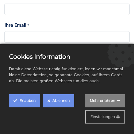
Ihre Email
*
Ihr KFZ Kennzeichen
Cookies Information
Damit diese Website richtig funktioniert, legen wir manchmal
kleine Datendateien, so genannte Cookies, auf Ihrem Gerät
Betreff
*
ab. Die meisten großen Websites tun dies auch.
Erlauben
Ablehnen
Mehr erfahren
Ihre Anfrage
Cookie Box Settings
*
Einstellungen